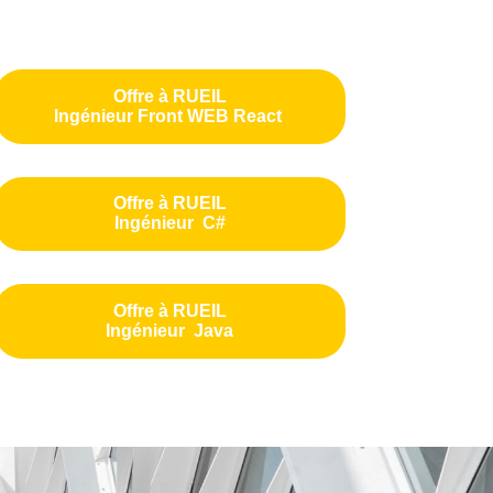
Offre à RUEIL
Ingénieur Front WEB React
Offre à RUEIL
Ingénieur C#
Offre à RUEIL
Ingénieur Java