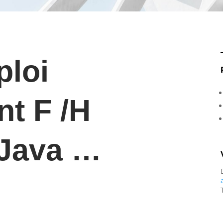
ploi
nt F /H
 Java …