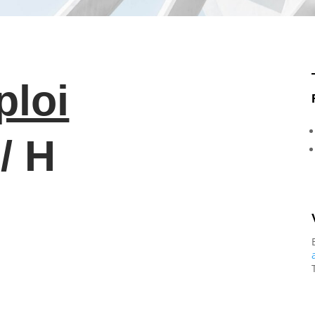
ploi
 / H