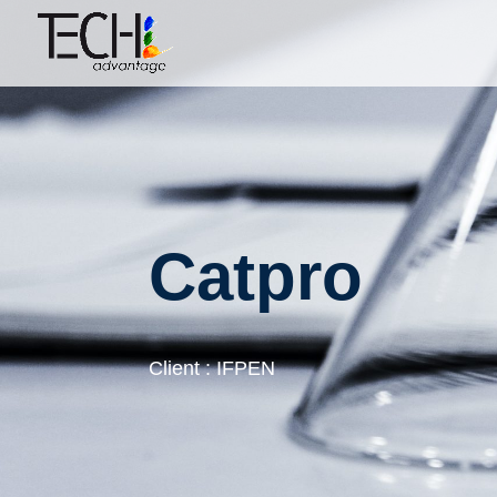
Catpro
Client : IFPEN