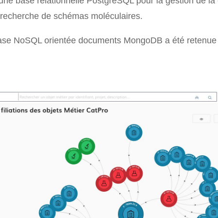
une base relationnelle PostgreSQL pour la gestion de la co
a recherche de schémas moléculaires.
base NoSQL orientée documents MongoDB a été retenue p